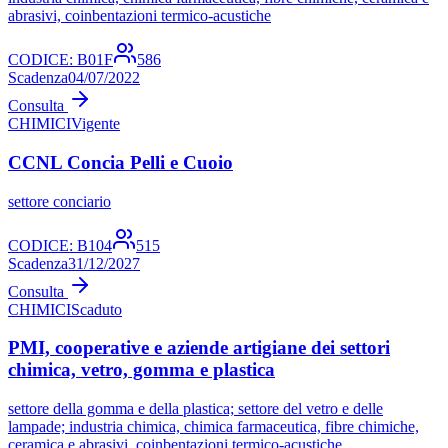
abrasivi, coinbentazioni termico-acustiche
CODICE:
B01F
586
Scadenza
04/07/2022
Consulta
CHIMICI
Vigente
CCNL Concia Pelli e Cuoio
settore conciario
CODICE:
B104
515
Scadenza
31/12/2027
Consulta
CHIMICI
Scaduto
PMI, cooperative e aziende artigiane dei settori
chimica, vetro, gomma e plastica
settore della gomma e della plastica; settore del vetro e delle
lampade; industria chimica, chimica farmaceutica, fibre chimiche,
ceramica e abrasivi, coinbentazioni termico-acustiche