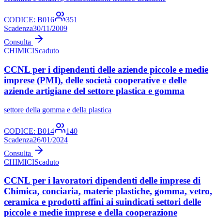
CODICE:
B016
351
Scadenza
30/11/2009
Consulta
CHIMICI
Scaduto
CCNL per i dipendenti delle aziende piccole e medie
imprese (PMI), delle società cooperative e delle
aziende artigiane del settore plastica e gomma
settore della gomma e della plastica
CODICE:
B014
140
Scadenza
26/01/2024
Consulta
CHIMICI
Scaduto
CCNL per i lavoratori dipendenti delle imprese di
Chimica, conciaria, materie plastiche, gomma, vetro,
ceramica e prodotti affini ai suindicati settori delle
piccole e medie imprese e della cooperazione