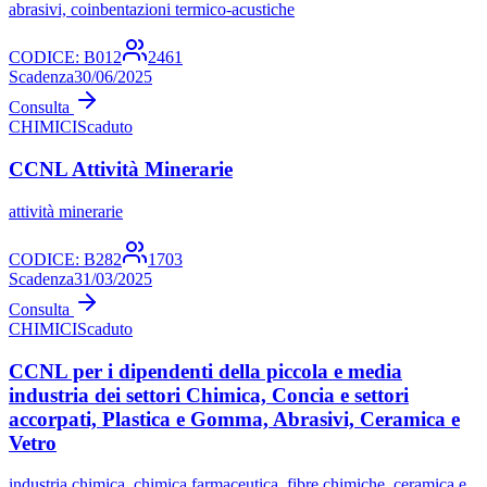
abrasivi, coinbentazioni termico-acustiche
CODICE:
B012
2461
Scadenza
30/06/2025
Consulta
CHIMICI
Scaduto
CCNL Attività Minerarie
attività minerarie
CODICE:
B282
1703
Scadenza
31/03/2025
Consulta
CHIMICI
Scaduto
CCNL per i dipendenti della piccola e media
industria dei settori Chimica, Concia e settori
accorpati, Plastica e Gomma, Abrasivi, Ceramica e
Vetro
industria chimica, chimica farmaceutica, fibre chimiche, ceramica e