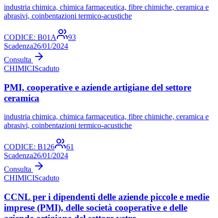
industria chimica, chimica farmaceutica, fibre chimiche, ceramica e
abrasivi, coinbentazioni termico-acustiche
CODICE:
B01A
93
Scadenza
26/01/2024
Consulta
CHIMICI
Scaduto
PMI, cooperative e aziende artigiane del settore
ceramica
industria chimica, chimica farmaceutica, fibre chimiche, ceramica e
abrasivi, coinbentazioni termico-acustiche
CODICE:
B126
61
Scadenza
26/01/2024
Consulta
CHIMICI
Scaduto
CCNL per i dipendenti delle aziende piccole e medie
imprese (PMI), delle società cooperative e delle