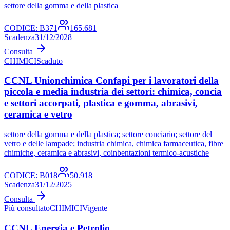
settore della gomma e della plastica
CODICE:
B371
165.681
Scadenza
31/12/2028
Consulta
CHIMICI
Scaduto
CCNL Unionchimica Confapi per i lavoratori della
piccola e media industria dei settori: chimica, concia
e settori accorpati, plastica e gomma, abrasivi,
ceramica e vetro
settore della gomma e della plastica; settore conciario; settore del
vetro e delle lampade; industria chimica, chimica farmaceutica, fibre
chimiche, ceramica e abrasivi, coinbentazioni termico-acustiche
CODICE:
B018
50.918
Scadenza
31/12/2025
Consulta
Più consultato
CHIMICI
Vigente
CCNL Energia e Petrolio