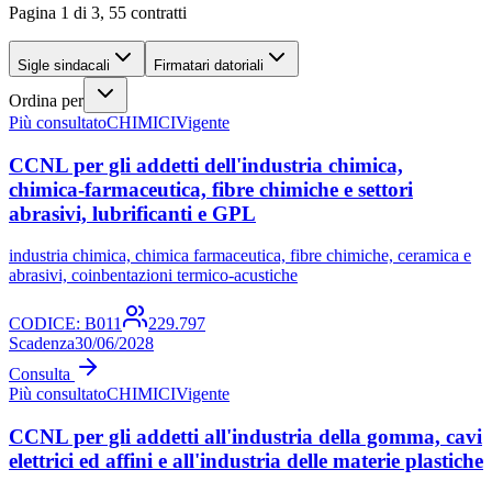
Pagina 1 di 3, 55 contratti
Sigle sindacali
Firmatari datoriali
Ordina per
Più consultato
CHIMICI
Vigente
CCNL per gli addetti dell'industria chimica,
chimica-farmaceutica, fibre chimiche e settori
abrasivi, lubrificanti e GPL
industria chimica, chimica farmaceutica, fibre chimiche, ceramica e
abrasivi, coinbentazioni termico-acustiche
CODICE:
B011
229.797
Scadenza
30/06/2028
Consulta
Più consultato
CHIMICI
Vigente
CCNL per gli addetti all'industria della gomma, cavi
elettrici ed affini e all'industria delle materie plastiche