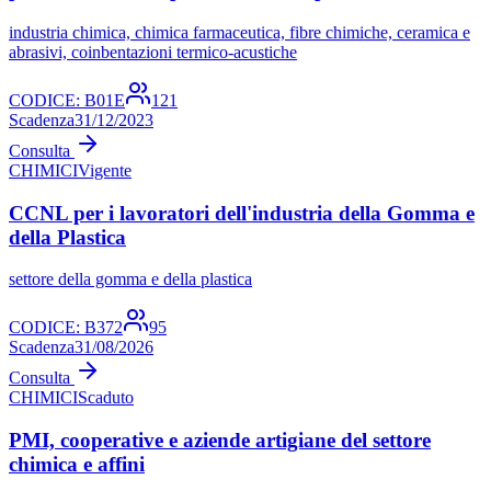
industria chimica, chimica farmaceutica, fibre chimiche, ceramica e
abrasivi, coinbentazioni termico-acustiche
CODICE:
B01E
121
Scadenza
31/12/2023
Consulta
CHIMICI
Vigente
CCNL per i lavoratori dell'industria della Gomma e
della Plastica
settore della gomma e della plastica
CODICE:
B372
95
Scadenza
31/08/2026
Consulta
CHIMICI
Scaduto
PMI, cooperative e aziende artigiane del settore
chimica e affini