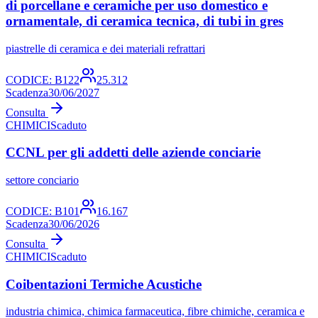
di porcellane e ceramiche per uso domestico e
ornamentale, di ceramica tecnica, di tubi in gres
piastrelle di ceramica e dei materiali refrattari
CODICE:
B122
25.312
Scadenza
30/06/2027
Consulta
CHIMICI
Scaduto
CCNL per gli addetti delle aziende conciarie
settore conciario
CODICE:
B101
16.167
Scadenza
30/06/2026
Consulta
CHIMICI
Scaduto
Coibentazioni Termiche Acustiche
industria chimica, chimica farmaceutica, fibre chimiche, ceramica e