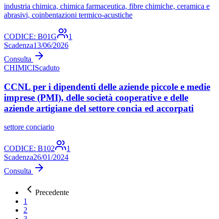
industria chimica, chimica farmaceutica, fibre chimiche, ceramica e
abrasivi, coinbentazioni termico-acustiche
CODICE:
B01G
1
Scadenza
13/06/2026
Consulta
CHIMICI
Scaduto
CCNL per i dipendenti delle aziende piccole e medie
imprese (PMI), delle società cooperative e delle
aziende artigiane del settore concia ed accorpati
settore conciario
CODICE:
B102
1
Scadenza
26/01/2024
Consulta
Precedente
1
2
3