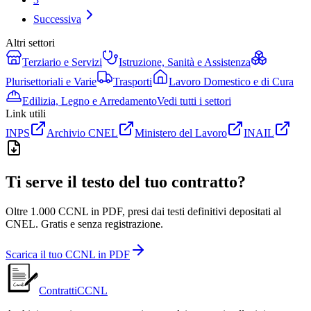
Successiva
Altri settori
Terziario e Servizi
Istruzione, Sanità e Assistenza
Plurisettoriali e Varie
Trasporti
Lavoro Domestico e di Cura
Edilizia, Legno e Arredamento
Vedi tutti i settori
Link utili
INPS
Archivio CNEL
Ministero del Lavoro
INAIL
Ti serve il testo del tuo contratto?
Oltre 1.000 CCNL in PDF, presi dai testi definitivi depositati al
CNEL. Gratis e senza registrazione.
Scarica il tuo CCNL in PDF
ContrattiCCNL