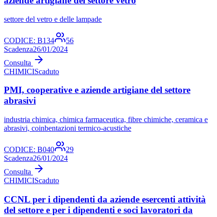
aziende artigiane del settore vetro
settore del vetro e delle lampade
CODICE:
B134
56
Scadenza
26/01/2024
Consulta
CHIMICI
Scaduto
PMI, cooperative e aziende artigiane del settore
abrasivi
industria chimica, chimica farmaceutica, fibre chimiche, ceramica e
abrasivi, coinbentazioni termico-acustiche
CODICE:
B040
29
Scadenza
26/01/2024
Consulta
CHIMICI
Scaduto
CCNL per i dipendenti da aziende esercenti attività
del settore e per i dipendenti e soci lavoratori da