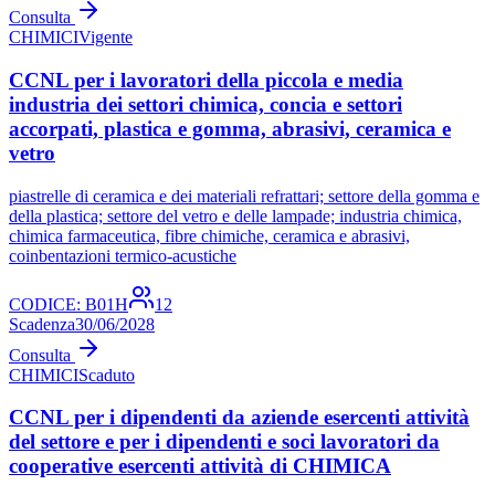
Consulta
CHIMICI
Vigente
CCNL per i lavoratori della piccola e media
industria dei settori chimica, concia e settori
accorpati, plastica e gomma, abrasivi, ceramica e
vetro
piastrelle di ceramica e dei materiali refrattari; settore della gomma e
della plastica; settore del vetro e delle lampade; industria chimica,
chimica farmaceutica, fibre chimiche, ceramica e abrasivi,
coinbentazioni termico-acustiche
CODICE:
B01H
12
Scadenza
30/06/2028
Consulta
CHIMICI
Scaduto
CCNL per i dipendenti da aziende esercenti attività
del settore e per i dipendenti e soci lavoratori da
cooperative esercenti attività di CHIMICA