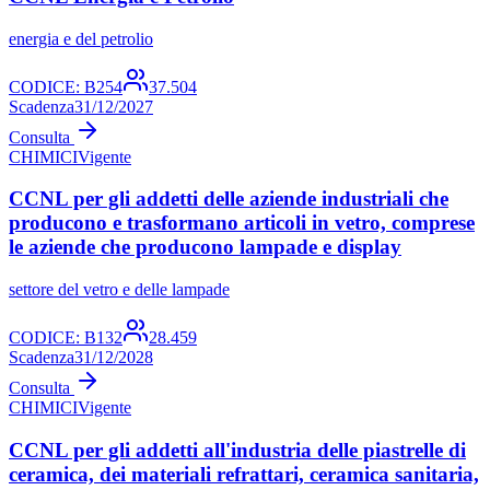
energia e del petrolio
CODICE:
B254
37.504
Scadenza
31/12/2027
Consulta
CHIMICI
Vigente
CCNL per gli addetti delle aziende industriali che
producono e trasformano articoli in vetro, comprese
le aziende che producono lampade e display
settore del vetro e delle lampade
CODICE:
B132
28.459
Scadenza
31/12/2028
Consulta
CHIMICI
Vigente
CCNL per gli addetti all'industria delle piastrelle di
ceramica, dei materiali refrattari, ceramica sanitaria,