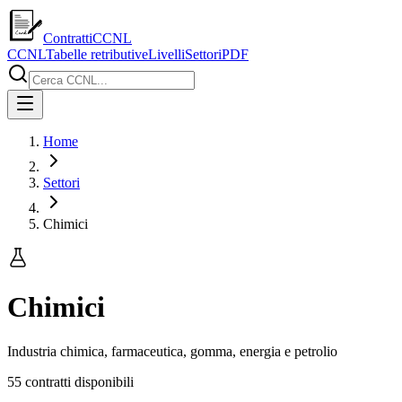
ContrattiCCNL
CCNL
Tabelle retributive
Livelli
Settori
PDF
Home
Settori
Chimici
Chimici
Industria chimica, farmaceutica, gomma, energia e petrolio
55
contratti disponibili