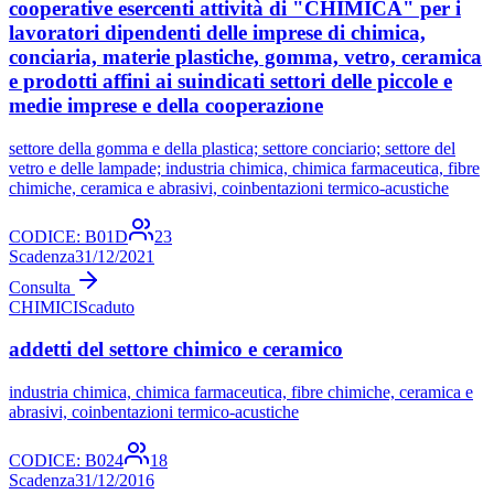
cooperative esercenti attività di "CHIMICA" per i
lavoratori dipendenti delle imprese di chimica,
conciaria, materie plastiche, gomma, vetro, ceramica
e prodotti affini ai suindicati settori delle piccole e
medie imprese e della cooperazione
settore della gomma e della plastica; settore conciario; settore del
vetro e delle lampade; industria chimica, chimica farmaceutica, fibre
chimiche, ceramica e abrasivi, coinbentazioni termico-acustiche
CODICE:
B01D
23
Scadenza
31/12/2021
Consulta
CHIMICI
Scaduto
addetti del settore chimico e ceramico
industria chimica, chimica farmaceutica, fibre chimiche, ceramica e
abrasivi, coinbentazioni termico-acustiche
CODICE:
B024
18
Scadenza
31/12/2016