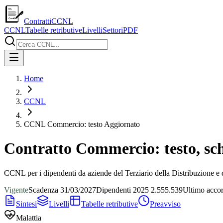
ContrattiCCNL
CCNL
Tabelle retributive
Livelli
Settori
PDF
Home
CCNL
CCNL Commercio: testo Aggiornato
Contratto Commercio: testo, s
CCNL per i dipendenti da aziende del Terziario della Distribuzione e 
Vigente
Scadenza
31/03/2027
Dipendenti
2025
2.555.539
Ultimo acco
Sintesi
Livelli
Tabelle retributive
Preavviso
Malattia