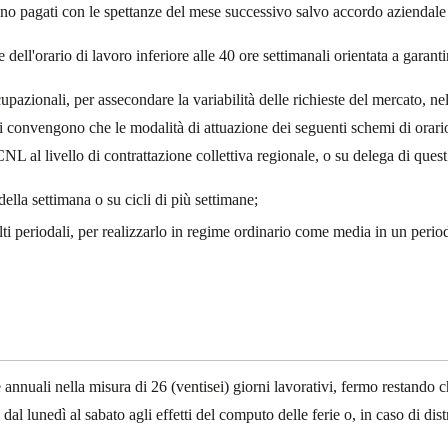
o pagati con le spettanze del mese successivo salvo accordo aziendale che
e dell'orario di lavoro inferiore alle 40 ore settimanali orientata a garanti
upazionali, per assecondare la variabilità delle richieste del mercato, nel
arti convengono che le modalità di attuazione dei seguenti schemi di orario
CNL al livello di contrattazione collettiva regionale, o su delega di quest’u
della settimana o su cicli di più settimane;
 multi periodali, per realizzarlo in regime ordinario come media in un per
ie annuali nella misura di 26 (ventisei) giorni lavorativi, fermo restando c
dal lunedì al sabato agli effetti del computo delle ferie o, in caso di di