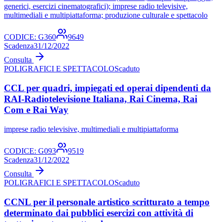
generici, esercizi cinematografici); imprese radio televisive,
multimediali e multipiattaforma; produzione culturale e spettacolo
CODICE:
G360
9649
Scadenza
31/12/2022
Consulta
POLIGRAFICI E SPETTACOLO
Scaduto
CCL per quadri, impiegati ed operai dipendenti da
RAI-Radiotelevisione Italiana, Rai Cinema, Rai
Com e Rai Way
imprese radio televisive, multimediali e multipiattaforma
CODICE:
G093
9519
Scadenza
31/12/2022
Consulta
POLIGRAFICI E SPETTACOLO
Scaduto
CCNL per il personale artistico scritturato a tempo
determinato dai pubblici esercizi con attività di