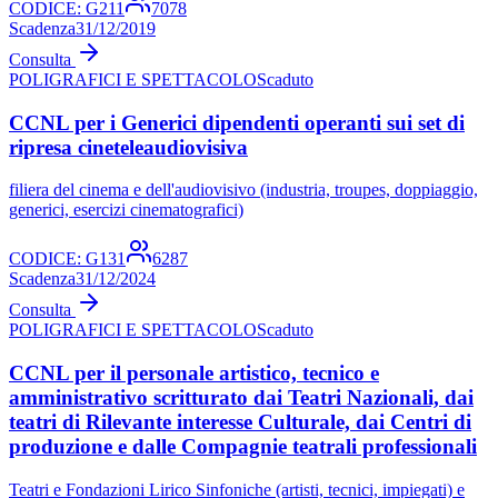
CODICE:
G211
7078
Scadenza
31/12/2019
Consulta
POLIGRAFICI E SPETTACOLO
Scaduto
CCNL per i Generici dipendenti operanti sui set di
ripresa cineteleaudiovisiva
filiera del cinema e dell'audiovisivo (industria, troupes, doppiaggio,
generici, esercizi cinematografici)
CODICE:
G131
6287
Scadenza
31/12/2024
Consulta
POLIGRAFICI E SPETTACOLO
Scaduto
CCNL per il personale artistico, tecnico e
amministrativo scritturato dai Teatri Nazionali, dai
teatri di Rilevante interesse Culturale, dai Centri di
produzione e dalle Compagnie teatrali professionali
Teatri e Fondazioni Lirico Sinfoniche (artisti, tecnici, impiegati) e