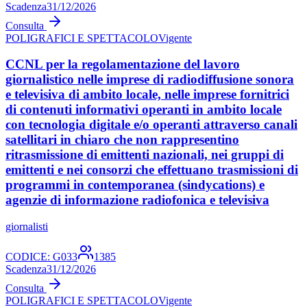
Scadenza
31/12/2026
Consulta
POLIGRAFICI E SPETTACOLO
Vigente
CCNL per la regolamentazione del lavoro
giornalistico nelle imprese di radiodiffusione sonora
e televisiva di ambito locale, nelle imprese fornitrici
di contenuti informativi operanti in ambito locale
con tecnologia digitale e/o operanti attraverso canali
satellitari in chiaro che non rappresentino
ritrasmissione di emittenti nazionali, nei gruppi di
emittenti e nei consorzi che effettuano trasmissioni di
programmi in contemporanea (sindycations) e
agenzie di informazione radiofonica e televisiva
giornalisti
CODICE:
G033
1385
Scadenza
31/12/2026
Consulta
POLIGRAFICI E SPETTACOLO
Vigente