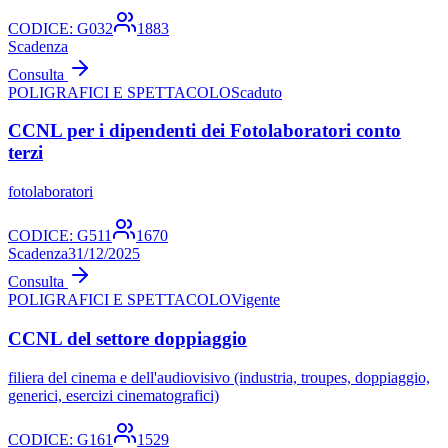
CODICE:
G032
1883
Scadenza
Consulta
POLIGRAFICI E SPETTACOLO
Scaduto
CCNL per i dipendenti dei Fotolaboratori conto
terzi
fotolaboratori
CODICE:
G511
1670
Scadenza
31/12/2025
Consulta
POLIGRAFICI E SPETTACOLO
Vigente
CCNL del settore doppiaggio
filiera del cinema e dell'audiovisivo (industria, troupes, doppiaggio,
generici, esercizi cinematografici)
CODICE:
G161
1529