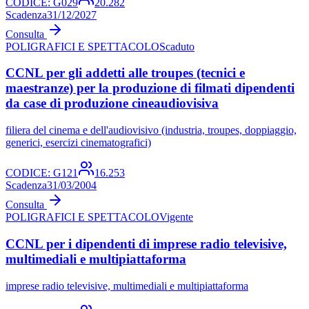
CODICE:
G029
20.282
Scadenza
31/12/2027
Consulta
POLIGRAFICI E SPETTACOLO
Scaduto
CCNL per gli addetti alle troupes (tecnici e
maestranze) per la produzione di filmati dipendenti
da case di produzione cineaudiovisiva
filiera del cinema e dell'audiovisivo (industria, troupes, doppiaggio,
generici, esercizi cinematografici)
CODICE:
G121
16.253
Scadenza
31/03/2004
Consulta
POLIGRAFICI E SPETTACOLO
Vigente
CCNL per i dipendenti di imprese radio televisive,
multimediali e multipiattaforma
imprese radio televisive, multimediali e multipiattaforma