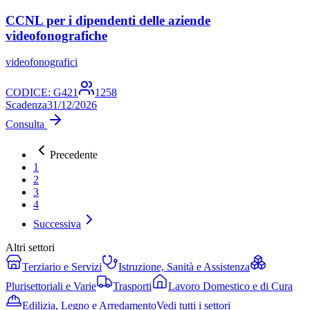
CCNL per i dipendenti delle aziende
videofonografiche
videofonografici
CODICE:
G421
1258
Scadenza
31/12/2026
Consulta
Precedente
1
2
3
4
Successiva
Altri settori
Terziario e Servizi
Istruzione, Sanità e Assistenza
Plurisettoriali e Varie
Trasporti
Lavoro Domestico e di Cura
Edilizia, Legno e Arredamento
Vedi tutti i settori