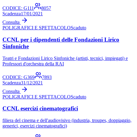
CODICE:
G111
8057
Scadenza
17/01/2021
Consulta
POLIGRAFICI E SPETTACOLO
Scaduto
CCNL per i dipendenti delle Fondazioni Lirico
Sinfoniche
Teatri e Fondazioni Lirico Sinfoniche (artisti, tecnici, impiegati) e
Professori d'orchestra della RAI
CODICE:
G369
7893
Scadenza
31/12/2021
Consulta
POLIGRAFICI E SPETTACOLO
Scaduto
CCNL esercizi cinematografici
filiera del cinema e dell'audiovisivo (industria, troupes, doppiaggio,
generici, esercizi cinematografici)