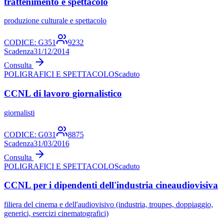
trattenimento e spettacolo
produzione culturale e spettacolo
CODICE:
G351
9232
Scadenza
31/12/2014
Consulta
POLIGRAFICI E SPETTACOLO
Scaduto
CCNL di lavoro giornalistico
giornalisti
CODICE:
G031
8875
Scadenza
31/03/2016
Consulta
POLIGRAFICI E SPETTACOLO
Scaduto
CCNL per i dipendenti dell'industria cineaudiovisiva
filiera del cinema e dell'audiovisivo (industria, troupes, doppiaggio,
generici, esercizi cinematografici)