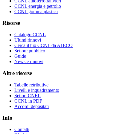
CCNL autoferrotranvieri
CCNL energia e petrolio
CCNL gomma plastica
Risorse
Catalogo CCNL
Ultimi rinnovi
Cerca il tuo CCNL da ATECO
Settore pubblico
Guide
News e rinnovi
Altre risorse
Tabelle retributive
Livelli e inquadramento
Settori CNEL
CCNL in PDF
Accordi depositati
Info
Contatti