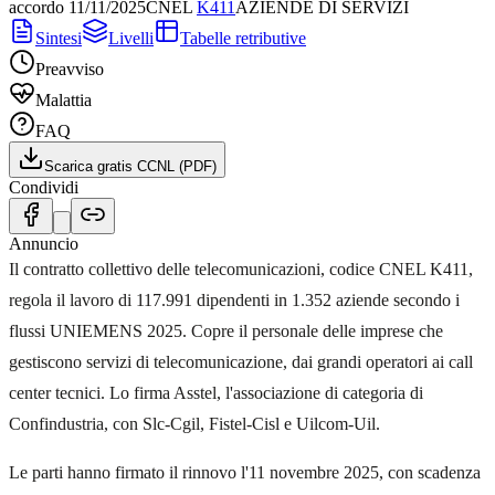
accordo
11/11/2025
CNEL
K411
AZIENDE DI SERVIZI
Sintesi
Livelli
Tabelle retributive
Preavviso
Malattia
FAQ
Scarica gratis CCNL (PDF)
Condividi
Annuncio
Il contratto collettivo delle telecomunicazioni, codice CNEL K411,
regola il lavoro di 117.991 dipendenti in 1.352 aziende secondo i
flussi UNIEMENS 2025. Copre il personale delle imprese che
gestiscono servizi di telecomunicazione, dai grandi operatori ai call
center tecnici. Lo firma Asstel, l'associazione di categoria di
Confindustria, con Slc-Cgil, Fistel-Cisl e Uilcom-Uil.
Le parti hanno firmato il rinnovo l'11 novembre 2025, con scadenza