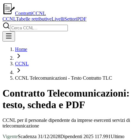
ContrattiCCNL
CCNL
Tabelle retributive
Livelli
Settori
PDF
Home
CCNL
CCNL Telecomunicazioni - Testo Contratto TLC
Contratto Telecomunicazioni:
testo, scheda e PDF
CCNL per il personale dipendente da imprese esercenti servizi di
telecomunicazione
Vigente
Scadenza
31/12/2028
Dipendenti
2025
117.991
Ultimo