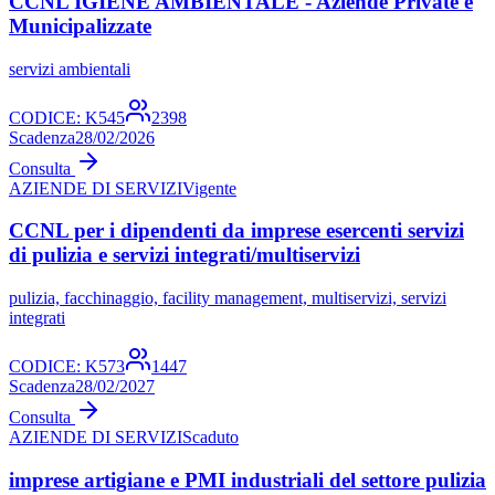
CCNL IGIENE AMBIENTALE - Aziende Private e
Municipalizzate
servizi ambientali
CODICE:
K545
2398
Scadenza
28/02/2026
Consulta
AZIENDE DI SERVIZI
Vigente
CCNL per i dipendenti da imprese esercenti servizi
di pulizia e servizi integrati/multiservizi
pulizia, facchinaggio, facility management, multiservizi, servizi
integrati
CODICE:
K573
1447
Scadenza
28/02/2027
Consulta
AZIENDE DI SERVIZI
Scaduto
imprese artigiane e PMI industriali del settore pulizia