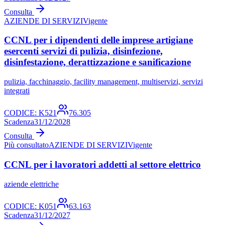
Consulta
AZIENDE DI SERVIZI
Vigente
CCNL per i dipendenti delle imprese artigiane
esercenti servizi di pulizia, disinfezione,
disinfestazione, derattizzazione e sanificazione
pulizia, facchinaggio, facility management, multiservizi, servizi
integrati
CODICE:
K521
76.305
Scadenza
31/12/2028
Consulta
Più consultato
AZIENDE DI SERVIZI
Vigente
CCNL per i lavoratori addetti al settore elettrico
aziende elettriche
CODICE:
K051
63.163
Scadenza
31/12/2027