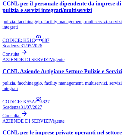
CCNL per il personale dipendente da imprese di
pulizia e servizi integrati/multiservizi
pulizia, facchinaggio, facility management, multiservizi, servizi
integrati
CODICE:
K51C
887
Scadenza
31/05/2026
Consulta
AZIENDE DI SERVIZI
Vigente
CCNL Aziende Artigiane Settore Pulizie e Servizi
pulizia, facchinaggio, facility management, multiservizi, servizi
integrati
CODICE:
K55A
827
Scadenza
31/07/2027
Consulta
AZIENDE DI SERVIZI
Vigente
CCNL per le imprese private operanti nel settore