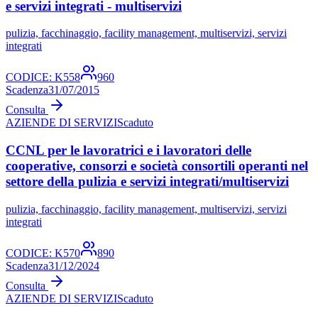
e servizi integrati - multiservizi
pulizia, facchinaggio, facility management, multiservizi, servizi
integrati
CODICE:
K558
960
Scadenza
31/07/2015
Consulta
AZIENDE DI SERVIZI
Scaduto
CCNL per le lavoratrici e i lavoratori delle
cooperative, consorzi e società consortili operanti nel
settore della pulizia e servizi integrati/multiservizi
pulizia, facchinaggio, facility management, multiservizi, servizi
integrati
CODICE:
K570
890
Scadenza
31/12/2024
Consulta
AZIENDE DI SERVIZI
Scaduto