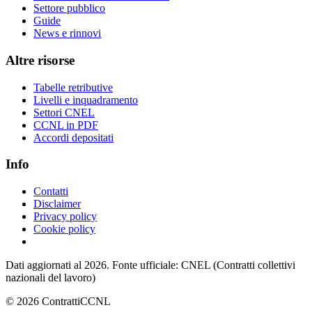
Settore pubblico
Guide
News e rinnovi
Altre risorse
Tabelle retributive
Livelli e inquadramento
Settori CNEL
CCNL in PDF
Accordi depositati
Info
Contatti
Disclaimer
Privacy policy
Cookie policy
Dati aggiornati al 2026. Fonte ufficiale: CNEL (Contratti collettivi
nazionali del lavoro)
©
2026
ContrattiCCNL