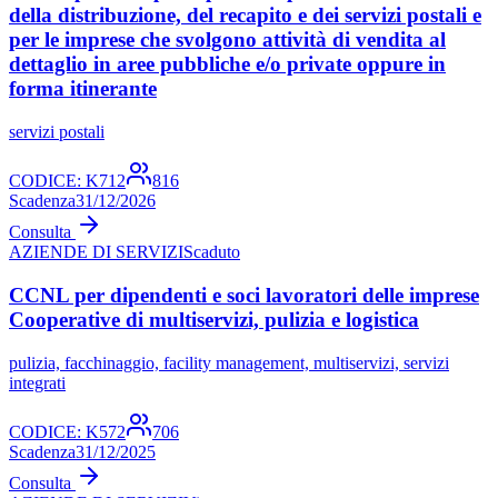
della distribuzione, del recapito e dei servizi postali e
per le imprese che svolgono attività di vendita al
dettaglio in aree pubbliche e/o private oppure in
forma itinerante
servizi postali
CODICE:
K712
816
Scadenza
31/12/2026
Consulta
AZIENDE DI SERVIZI
Scaduto
CCNL per dipendenti e soci lavoratori delle imprese
Cooperative di multiservizi, pulizia e logistica
pulizia, facchinaggio, facility management, multiservizi, servizi
integrati
CODICE:
K572
706
Scadenza
31/12/2025
Consulta