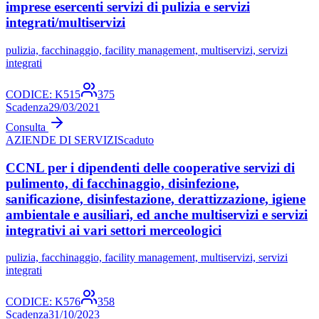
imprese esercenti servizi di pulizia e servizi
integrati/multiservizi
pulizia, facchinaggio, facility management, multiservizi, servizi
integrati
CODICE:
K515
375
Scadenza
29/03/2021
Consulta
AZIENDE DI SERVIZI
Scaduto
CCNL per i dipendenti delle cooperative servizi di
pulimento, di facchinaggio, disinfezione,
sanificazione, disinfestazione, derattizzazione, igiene
ambientale e ausiliari, ed anche multiservizi e servizi
integrativi ai vari settori merceologici
pulizia, facchinaggio, facility management, multiservizi, servizi
integrati
CODICE:
K576
358
Scadenza
31/10/2023