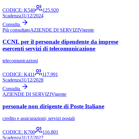
CODICE:
K540
125.920
Scadenza
31/12/2024
Consulta
Più consultato
AZIENDE DI SERVIZI
Vigente
CCNL per il personale dipendente da imprese
esercenti servizi di telecomunicazione
telecomunicazioni
CODICE:
K411
117.991
Scadenza
31/12/2028
Consulta
AZIENDE DI SERVIZI
Vigente
personale non dirigente di Poste Italiane
credito e assicurazioni; servizi postali
CODICE:
K700
116.801
Scadenza
31/12/2027