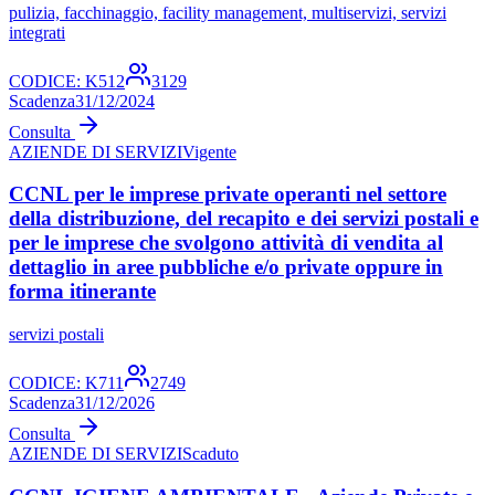
pulizia, facchinaggio, facility management, multiservizi, servizi
integrati
CODICE:
K512
3129
Scadenza
31/12/2024
Consulta
AZIENDE DI SERVIZI
Vigente
CCNL per le imprese private operanti nel settore
della distribuzione, del recapito e dei servizi postali e
per le imprese che svolgono attività di vendita al
dettaglio in aree pubbliche e/o private oppure in
forma itinerante
servizi postali
CODICE:
K711
2749
Scadenza
31/12/2026
Consulta
AZIENDE DI SERVIZI
Scaduto