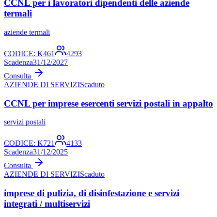
CCNL per i lavoratori dipendenti delle aziende
termali
aziende termali
CODICE:
K461
4293
Scadenza
31/12/2027
Consulta
AZIENDE DI SERVIZI
Scaduto
CCNL per imprese esercenti servizi postali in appalto
servizi postali
CODICE:
K721
4133
Scadenza
31/12/2025
Consulta
AZIENDE DI SERVIZI
Scaduto
imprese di pulizia, di disinfestazione e servizi
integrati / multiservizi