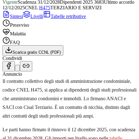
Vigente
Scadenza
31/12/2028
Dipendenti
2025
3683
Ultimo accordo
12/12/2025
CNEL
H475
TERZIARIO E SERVIZI
Sintesi
Livelli
Tabelle retributive
Preavviso
Malattia
FAQ
Scarica gratis CCNL (PDF)
Condividi
Annuncio
Il contratto collettivo degli studi di amministrazione condominiale,
codice CNEL H475, si applica ai dipendenti degli studi professionali
che amministrano condomini e immobili. Lo firmano ANACI e
SACI con Cisal Terziario. È un contratto di nicchia, distinto dagli
altri contratti degli studi professionali più ampi.
Le parti hanno firmato il rinnovo il 12 dicembre 2025, con scadenza
al 31 dicembre 2028. Gli importi per livello sono nelle
tabelle