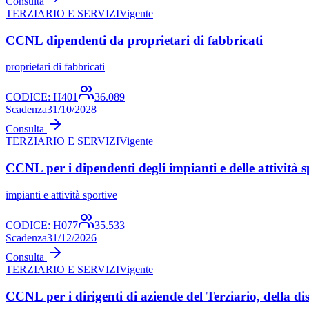
Consulta
TERZIARIO E SERVIZI
Vigente
CCNL dipendenti da proprietari di fabbricati
proprietari di fabbricati
CODICE:
H401
36.089
Scadenza
31/10/2028
Consulta
TERZIARIO E SERVIZI
Vigente
CCNL per i dipendenti degli impianti e delle attività sp
impianti e attività sportive
CODICE:
H077
35.533
Scadenza
31/12/2026
Consulta
TERZIARIO E SERVIZI
Vigente
CCNL per i dirigenti di aziende del Terziario, della dis