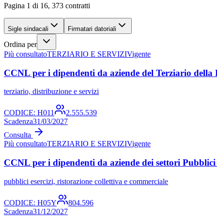
Pagina 1 di 16, 373 contratti
Sigle sindacali
Firmatari datoriali
Ordina per
Più consultato
TERZIARIO E SERVIZI
Vigente
CCNL per i dipendenti da aziende del Terziario della D
terziario, distribuzione e servizi
CODICE:
H011
2.555.539
Scadenza
31/03/2027
Consulta
Più consultato
TERZIARIO E SERVIZI
Vigente
CCNL per i dipendenti da aziende dei settori Pubblici
pubblici esercizi, ristorazione collettiva e commerciale
CODICE:
H05Y
804.596
Scadenza
31/12/2027