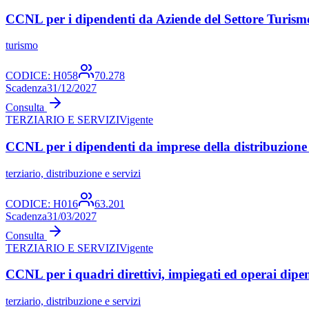
CCNL per i dipendenti da Aziende del Settore Turism
turismo
CODICE:
H058
70.278
Scadenza
31/12/2027
Consulta
TERZIARIO E SERVIZI
Vigente
CCNL per i dipendenti da imprese della distribuzione
terziario, distribuzione e servizi
CODICE:
H016
63.201
Scadenza
31/03/2027
Consulta
TERZIARIO E SERVIZI
Vigente
CCNL per i quadri direttivi, impiegati ed operai dipe
terziario, distribuzione e servizi