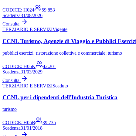
CODICE:
H024
59.853
Scadenza
31/08/2026
Consulta
TERZIARIO E SERVIZI
Vigente
CCNL Turismo, Agenzie di Viaggio e Pubblici Eserciz
pubblici esercizi, ristorazione collettiva e commerciale; turismo
CODICE:
H05K
42.201
Scadenza
31/03/2029
Consulta
TERZIARIO E SERVIZI
Scaduto
CCNL per i dipendenti dell'Industria Turistica
turismo
CODICE:
H05B
39.735
Scadenza
31/01/2018