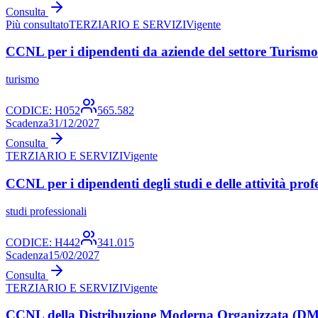
Consulta
Più consultato
TERZIARIO E SERVIZI
Vigente
CCNL per i dipendenti da aziende del settore Turismo
turismo
CODICE:
H052
565.582
Scadenza
31/12/2027
Consulta
TERZIARIO E SERVIZI
Vigente
CCNL per i dipendenti degli studi e delle attività prof
studi professionali
CODICE:
H442
341.015
Scadenza
15/02/2027
Consulta
TERZIARIO E SERVIZI
Vigente
CCNL della Distribuzione Moderna Organizzata (D