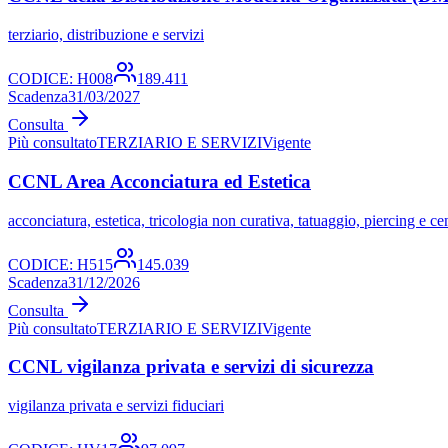
terziario, distribuzione e servizi
CODICE:
H008
189.411
Scadenza
31/03/2027
Consulta
Più consultato
TERZIARIO E SERVIZI
Vigente
CCNL Area Acconciatura ed Estetica
acconciatura, estetica, tricologia non curativa, tatuaggio, piercing e cen
CODICE:
H515
145.039
Scadenza
31/12/2026
Consulta
Più consultato
TERZIARIO E SERVIZI
Vigente
CCNL vigilanza privata e servizi di sicurezza
vigilanza privata e servizi fiduciari