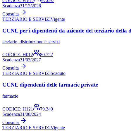
CODICE:
HV17
97.097
Scadenza
31/12/2026
Consulta
TERZIARIO E SERVIZI
Vigente
CCNL per i dipendenti da aziende del terziario della di
terziario, distribuzione e servizi
CODICE:
H012
80.752
Scadenza
31/03/2027
Consulta
TERZIARIO E SERVIZI
Scaduto
CCNL dipendenti delle farmacie private
farmacie
CODICE:
H121
79.349
Scadenza
31/08/2024
Consulta
TERZIARIO E SERVIZI
Vigente