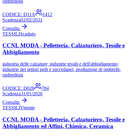
ombrelloni
CODICE:
D11A
1412
Scadenza
02/02/2031
Consulta
TESSILI
Scaduto
CCNL MODA - Pelletteria, Calzaturiero, Tessile e
Abbigliamento
industria delle calzature; industrie tessili e dell'abbigliamento;
industrie dei settori pelli e succedanei, produzione di ombrelli-
ombrelloni
CODICE:
D028
784
Scadenza
31/01/2026
Consulta
TESSILI
Vigente
CCNL MODA - Pelletteria, Calzaturiero, Tessile e
Abbigliamento ed Affini, Chimica, Ceramica