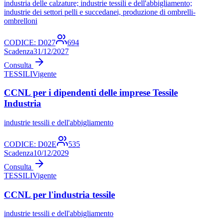
industria delle calzature; industrie tessili e dell'abbigliamento;
industrie dei settori pelli e succedanei, produzione di ombrelli-
ombrelloni
CODICE:
D027
694
Scadenza
31/12/2027
Consulta
TESSILI
Vigente
CCNL per i dipendenti delle imprese Tessile
Industria
industrie tessili e dell'abbigliamento
CODICE:
D02E
535
Scadenza
10/12/2029
Consulta
TESSILI
Vigente
CCNL per l'industria tessile
industrie tessili e dell'abbigliamento