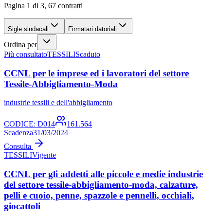
Pagina 1 di 3, 67 contratti
Sigle sindacali
Firmatari datoriali
Ordina per
Più consultato
TESSILI
Scaduto
CCNL per le imprese ed i lavoratori del settore
Tessile-Abbigliamento-Moda
industrie tessili e dell'abbigliamento
CODICE:
D014
161.564
Scadenza
31/03/2024
Consulta
TESSILI
Vigente
CCNL per gli addetti alle piccole e medie industrie
del settore tessile-abbigliamento-moda, calzature,
pelli e cuoio, penne, spazzole e pennelli, occhiali,
giocattoli