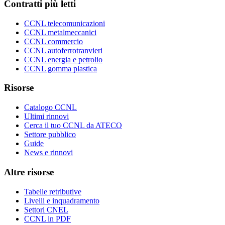
Contratti più letti
CCNL telecomunicazioni
CCNL metalmeccanici
CCNL commercio
CCNL autoferrotranvieri
CCNL energia e petrolio
CCNL gomma plastica
Risorse
Catalogo CCNL
Ultimi rinnovi
Cerca il tuo CCNL da ATECO
Settore pubblico
Guide
News e rinnovi
Altre risorse
Tabelle retributive
Livelli e inquadramento
Settori CNEL
CCNL in PDF