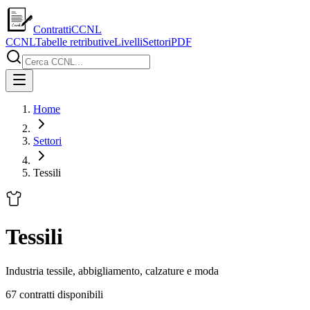
ContrattiCCNL
CCNL
Tabelle retributive
Livelli
Settori
PDF
Home
Settori
Tessili
Tessili
Industria tessile, abbigliamento, calzature e moda
67
contratti disponibili