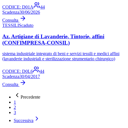
CODICE:
D01A
44
Scadenza
30/06/2026
Consulta
TESSILI
Scaduto
Az. Artigiane di Lavanderie, Tintorie, affini
(CONFIMPRESA-CONSIL)
sistema industriale integrato di beni e servizi tessili e medici affini
(lavanderie industriali e sterilizzazione strumentario chirurgico)
CODICE:
D0L6
44
Scadenza
30/04/2017
Consulta
Precedente
1
2
3
Successiva