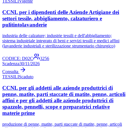
TESSILI
Vigente
CCNL per i dipendenti delle Aziende Artigiane dei
settori tessile, abbigliamento, calzaturiero e
pulitintolavanderie
industria delle calzature; industrie tessili e dell'abbigliamento;
sistema industriale integrato di beni e servizi tessili e medici affini
(lavanderie industriali e sterilizzazione strumentario chirurgico)
CODICE:
D02C
3256
Scadenza
30/11/2026
Consulta
TESSILI
Scaduto
CCNL per gli addetti alle aziende produttrici di
penne, matite, parti staccate di matite, penne, articoli
affini e per gli addetti alle aziende produttrici di
spazzole, pennelli, scope e preparatrici relative
materie prime
produzione di penne, matite, parti staccate di matite, penne, articoli