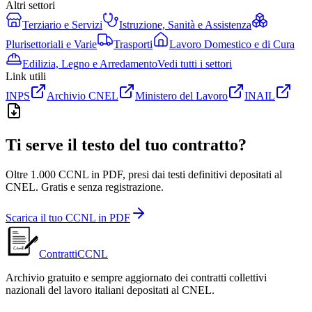
Altri settori
Terziario e Servizi
Istruzione, Sanità e Assistenza
Plurisettoriali e Varie
Trasporti
Lavoro Domestico e di Cura
Edilizia, Legno e Arredamento
Vedi tutti i settori
Link utili
INPS
Archivio CNEL
Ministero del Lavoro
INAIL
Ti serve il testo del tuo contratto?
Oltre 1.000 CCNL in PDF, presi dai testi definitivi depositati al
CNEL. Gratis e senza registrazione.
Scarica il tuo CCNL in PDF
ContrattiCCNL
Archivio gratuito e sempre aggiornato dei contratti collettivi
nazionali del lavoro italiani depositati al CNEL.