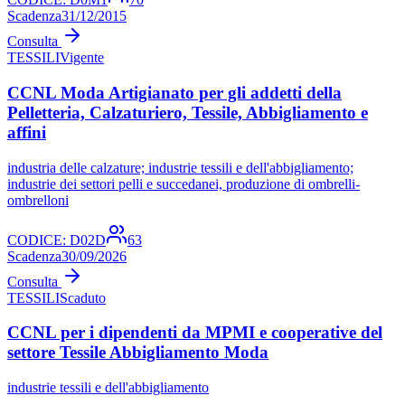
Scadenza
31/12/2015
Consulta
TESSILI
Vigente
CCNL Moda Artigianato per gli addetti della
Pelletteria, Calzaturiero, Tessile, Abbigliamento e
affini
industria delle calzature; industrie tessili e dell'abbigliamento;
industrie dei settori pelli e succedanei, produzione di ombrelli-
ombrelloni
CODICE:
D02D
63
Scadenza
30/09/2026
Consulta
TESSILI
Scaduto
CCNL per i dipendenti da MPMI e cooperative del
settore Tessile Abbigliamento Moda
industrie tessili e dell'abbigliamento