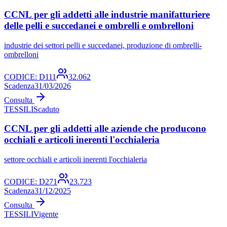
CCNL per gli addetti alle industrie manifatturiere
delle pelli e succedanei e ombrelli e ombrelloni
industrie dei settori pelli e succedanei, produzione di ombrelli-
ombrelloni
CODICE:
D111
32.062
Scadenza
31/03/2026
Consulta
TESSILI
Scaduto
CCNL per gli addetti alle aziende che producono
occhiali e articoli inerenti l'occhialeria
settore occhiali e articoli inerenti l'occhialeria
CODICE:
D271
23.723
Scadenza
31/12/2025
Consulta
TESSILI
Vigente