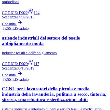
ombrelloni
CODICE:
D022
124
Scadenza
14/09/2015
Consulta
TESSILI
Scaduto
aziende industriali del settore del tessile
abbigliamento moda
industrie tessili e dell'abbigliamento
CODICE:
D029
117
Scadenza
05/10/2019
Consulta
TESSILI
Scaduto
CCNL per i lavoratori della piccola e media
industria della lavanderia, pulitura a secco, tintoria,
stireria, smacchiatura e sterilizzazione abiti
sistema industriale integrato di beni e servizi tessili e medici affini