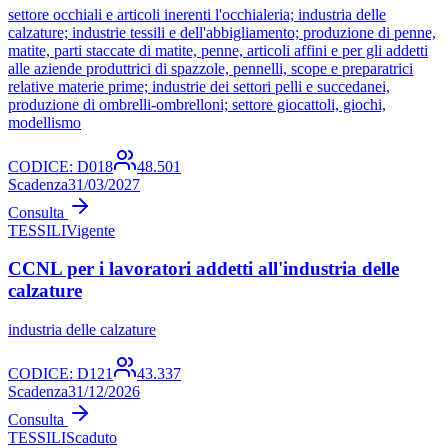
settore occhiali e articoli inerenti l'occhialeria; industria delle
calzature; industrie tessili e dell'abbigliamento; produzione di penne,
matite, parti staccate di matite, penne, articoli affini e per gli addetti
alle aziende produttrici di spazzole, pennelli, scope e preparatrici
relative materie prime; industrie dei settori pelli e succedanei,
produzione di ombrelli-ombrelloni; settore giocattoli, giochi,
modellismo
CODICE:
D018
48.501
Scadenza
31/03/2027
Consulta
TESSILI
Vigente
CCNL per i lavoratori addetti all'industria delle
calzature
industria delle calzature
CODICE:
D121
43.337
Scadenza
31/12/2026
Consulta
TESSILI
Scaduto