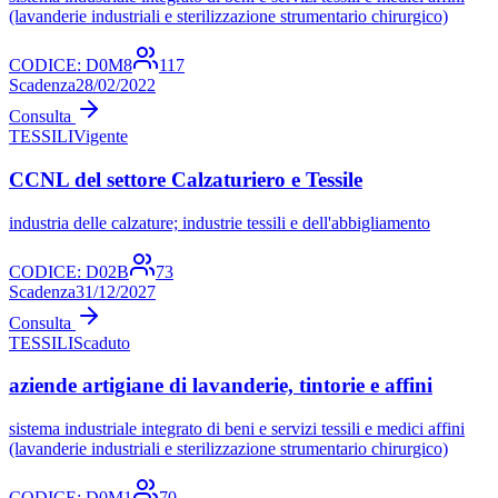
(lavanderie industriali e sterilizzazione strumentario chirurgico)
CODICE:
D0M8
117
Scadenza
28/02/2022
Consulta
TESSILI
Vigente
CCNL del settore Calzaturiero e Tessile
industria delle calzature; industrie tessili e dell'abbigliamento
CODICE:
D02B
73
Scadenza
31/12/2027
Consulta
TESSILI
Scaduto
aziende artigiane di lavanderie, tintorie e affini
sistema industriale integrato di beni e servizi tessili e medici affini
(lavanderie industriali e sterilizzazione strumentario chirurgico)
CODICE:
D0M1
70