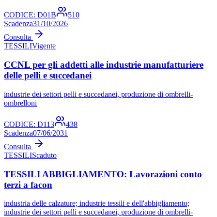
CODICE:
D01B
510
Scadenza
31/10/2026
Consulta
TESSILI
Vigente
CCNL per gli addetti alle industrie manufatturiere
delle pelli e succedanei
industrie dei settori pelli e succedanei, produzione di ombrelli-
ombrelloni
CODICE:
D113
438
Scadenza
07/06/2031
Consulta
TESSILI
Scaduto
TESSILI ABBIGLIAMENTO: Lavorazioni conto
terzi a facon
industria delle calzature; industrie tessili e dell'abbigliamento;
industrie dei settori pelli e succedanei, produzione di ombrelli-