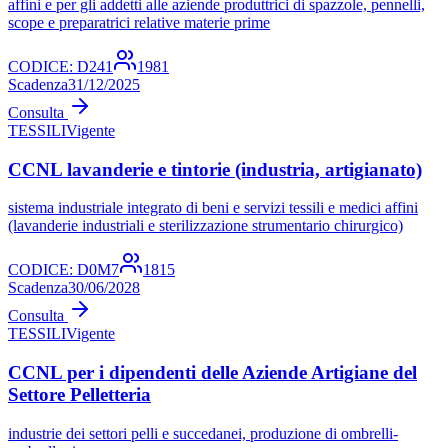
affini e per gli addetti alle aziende produttrici di spazzole, pennelli,
scope e preparatrici relative materie prime
CODICE:
D241
1981
Scadenza
31/12/2025
Consulta
TESSILI
Vigente
CCNL lavanderie e tintorie (industria, artigianato)
sistema industriale integrato di beni e servizi tessili e medici affini
(lavanderie industriali e sterilizzazione strumentario chirurgico)
CODICE:
D0M7
1815
Scadenza
30/06/2028
Consulta
TESSILI
Vigente
CCNL per i dipendenti delle Aziende Artigiane del
Settore Pelletteria
industrie dei settori pelli e succedanei, produzione di ombrelli-