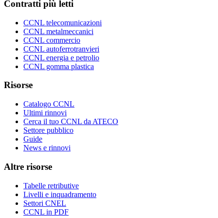
Contratti più letti
CCNL telecomunicazioni
CCNL metalmeccanici
CCNL commercio
CCNL autoferrotranvieri
CCNL energia e petrolio
CCNL gomma plastica
Risorse
Catalogo CCNL
Ultimi rinnovi
Cerca il tuo CCNL da ATECO
Settore pubblico
Guide
News e rinnovi
Altre risorse
Tabelle retributive
Livelli e inquadramento
Settori CNEL
CCNL in PDF