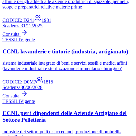
affini e per gli addetti alle aziende produttrici di spazzole, pennelli,
scope e preparatrici relative materie prime
CODICE:
D241
1981
Scadenza
31/12/2025
Consulta
TESSILI
Vigente
CCNL lavanderie e tintorie (industria, artigianato)
sistema industriale integrato di beni e servizi tessili e medici affini
(lavanderie industriali e sterilizzazione strumentario chirurgico)
CODICE:
D0M7
1815
Scadenza
30/06/2028
Consulta
TESSILI
Vigente
CCNL per i dipendenti delle Aziende Artigiane del
Settore Pelletteria
industrie dei settori pelli e succedanei, produzione di ombrelli-