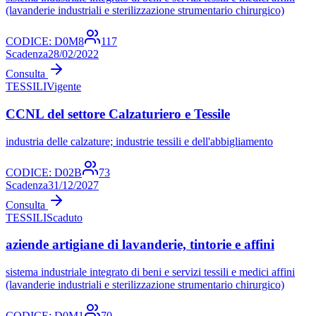
(lavanderie industriali e sterilizzazione strumentario chirurgico)
CODICE:
D0M8
117
Scadenza
28/02/2022
Consulta
TESSILI
Vigente
CCNL del settore Calzaturiero e Tessile
industria delle calzature; industrie tessili e dell'abbigliamento
CODICE:
D02B
73
Scadenza
31/12/2027
Consulta
TESSILI
Scaduto
aziende artigiane di lavanderie, tintorie e affini
sistema industriale integrato di beni e servizi tessili e medici affini
(lavanderie industriali e sterilizzazione strumentario chirurgico)
CODICE:
D0M1
70