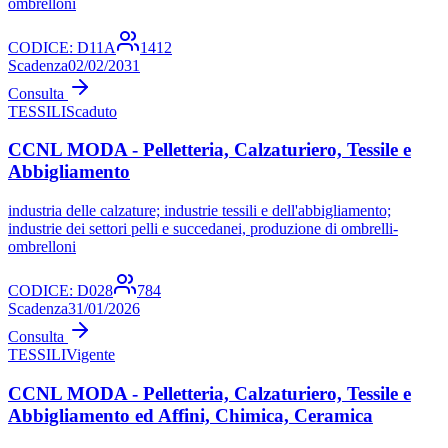
ombrelloni
CODICE:
D11A
1412
Scadenza
02/02/2031
Consulta
TESSILI
Scaduto
CCNL MODA - Pelletteria, Calzaturiero, Tessile e
Abbigliamento
industria delle calzature; industrie tessili e dell'abbigliamento;
industrie dei settori pelli e succedanei, produzione di ombrelli-
ombrelloni
CODICE:
D028
784
Scadenza
31/01/2026
Consulta
TESSILI
Vigente
CCNL MODA - Pelletteria, Calzaturiero, Tessile e
Abbigliamento ed Affini, Chimica, Ceramica