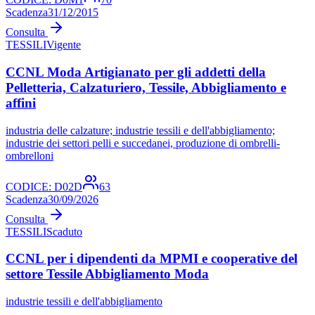
Scadenza
31/12/2015
Consulta
TESSILI
Vigente
CCNL Moda Artigianato per gli addetti della
Pelletteria, Calzaturiero, Tessile, Abbigliamento e
affini
industria delle calzature; industrie tessili e dell'abbigliamento;
industrie dei settori pelli e succedanei, produzione di ombrelli-
ombrelloni
CODICE:
D02D
63
Scadenza
30/09/2026
Consulta
TESSILI
Scaduto
CCNL per i dipendenti da MPMI e cooperative del
settore Tessile Abbigliamento Moda
industrie tessili e dell'abbigliamento