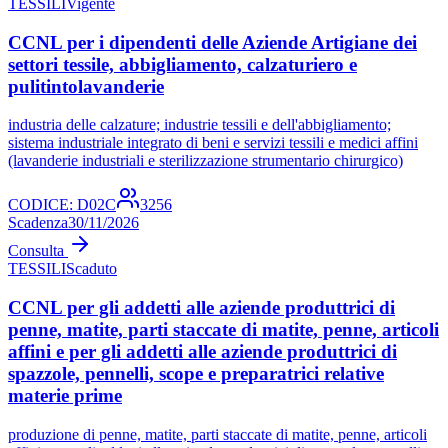
TESSILI
Vigente
CCNL per i dipendenti delle Aziende Artigiane dei
settori tessile, abbigliamento, calzaturiero e
pulitintolavanderie
industria delle calzature; industrie tessili e dell'abbigliamento;
sistema industriale integrato di beni e servizi tessili e medici affini
(lavanderie industriali e sterilizzazione strumentario chirurgico)
CODICE:
D02C
3256
Scadenza
30/11/2026
Consulta
TESSILI
Scaduto
CCNL per gli addetti alle aziende produttrici di
penne, matite, parti staccate di matite, penne, articoli
affini e per gli addetti alle aziende produttrici di
spazzole, pennelli, scope e preparatrici relative
materie prime
produzione di penne, matite, parti staccate di matite, penne, articoli