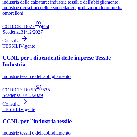
industria delle calzature; industrie tessili e dell'abbigliamento;
industrie dei settori pelli e succedanei, produzione di ombrelli-
ombrelloni
CODICE:
D027
694
Scadenza
31/12/2027
Consulta
TESSILI
Vigente
CCNL per i dipendenti delle imprese Tessile
Industria
industrie tessili e dell'abbigliamento
CODICE:
D02E
535
Scadenza
10/12/2029
Consulta
TESSILI
Vigente
CCNL per l'industria tessile
industrie tessili e dell'abbigliamento