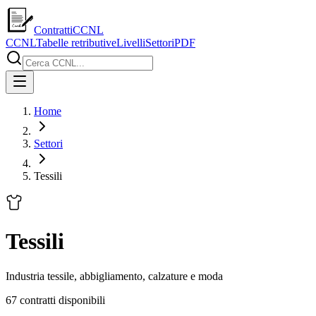
ContrattiCCNL
CCNL
Tabelle retributive
Livelli
Settori
PDF
Home
Settori
Tessili
Tessili
Industria tessile, abbigliamento, calzature e moda
67
contratti disponibili