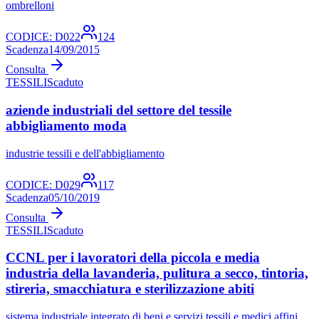
ombrelloni
CODICE:
D022
124
Scadenza
14/09/2015
Consulta
TESSILI
Scaduto
aziende industriali del settore del tessile
abbigliamento moda
industrie tessili e dell'abbigliamento
CODICE:
D029
117
Scadenza
05/10/2019
Consulta
TESSILI
Scaduto
CCNL per i lavoratori della piccola e media
industria della lavanderia, pulitura a secco, tintoria,
stireria, smacchiatura e sterilizzazione abiti
sistema industriale integrato di beni e servizi tessili e medici affini