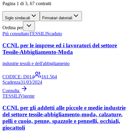
Pagina 1 di 3, 67 contratti
Sigle sindacali
Firmatari datoriali
Ordina per
Più consultato
TESSILI
Scaduto
CCNL per le imprese ed i lavoratori del settore
Tessile-Abbigliamento-Moda
industrie tessili e dell'abbigliamento
CODICE:
D014
161.564
Scadenza
31/03/2024
Consulta
TESSILI
Vigente
CCNL per gli addetti alle piccole e medie industrie
del settore tessile-abbigliamento-moda, calzature,
pelli e cuoio, penne, spazzole e pennelli, occhiali,
giocattoli