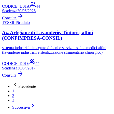
CODICE:
D01A
44
Scadenza
30/06/2026
Consulta
TESSILI
Scaduto
Az. Artigiane di Lavanderie, Tintorie, affini
(CONFIMPRESA-CONSIL)
sistema industriale integrato di beni e servizi tessili e medici affini
(lavanderie industriali e sterilizzazione strumentario chirurgico)
CODICE:
D0L6
44
Scadenza
30/04/2017
Consulta
Precedente
1
2
3
Successiva