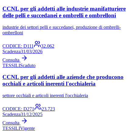
CCNL per gli addetti alle industrie manifatturiere
delle pelli e succedanei e ombrelli e ombrelloni
industrie dei settori pelli e succedanei, produzione di ombrelli-
ombrelloni
CODICE:
D111
32.062
Scadenza
31/03/2026
Consulta
TESSILI
Scaduto
CCNL per gli addetti alle aziende che producono
occhiali e articoli inerenti l'occhialeria
settore occhiali e articoli inerenti l'occhialeria
CODICE:
D271
23.723
Scadenza
31/12/2025
Consulta
TESSILI
Vigente