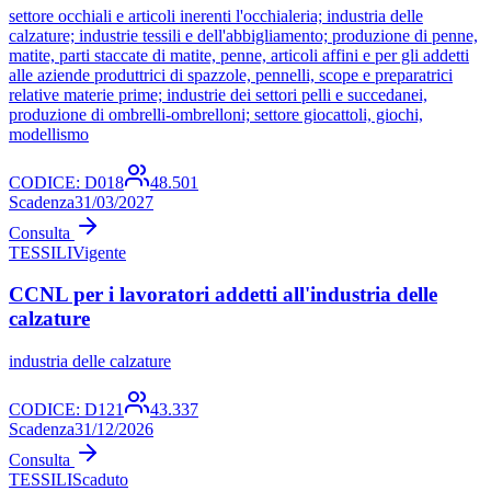
settore occhiali e articoli inerenti l'occhialeria; industria delle
calzature; industrie tessili e dell'abbigliamento; produzione di penne,
matite, parti staccate di matite, penne, articoli affini e per gli addetti
alle aziende produttrici di spazzole, pennelli, scope e preparatrici
relative materie prime; industrie dei settori pelli e succedanei,
produzione di ombrelli-ombrelloni; settore giocattoli, giochi,
modellismo
CODICE:
D018
48.501
Scadenza
31/03/2027
Consulta
TESSILI
Vigente
CCNL per i lavoratori addetti all'industria delle
calzature
industria delle calzature
CODICE:
D121
43.337
Scadenza
31/12/2026
Consulta
TESSILI
Scaduto