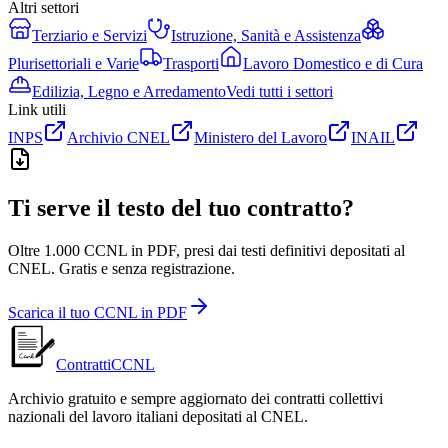
Altri settori
Terziario e Servizi
Istruzione, Sanità e Assistenza
Plurisettoriali e Varie
Trasporti
Lavoro Domestico e di Cura
Edilizia, Legno e Arredamento
Vedi tutti i settori
Link utili
INPS
Archivio CNEL
Ministero del Lavoro
INAIL
Ti serve il testo del tuo contratto?
Oltre 1.000 CCNL in PDF, presi dai testi definitivi depositati al
CNEL. Gratis e senza registrazione.
Scarica il tuo CCNL in PDF
ContrattiCCNL
Archivio gratuito e sempre aggiornato dei contratti collettivi
nazionali del lavoro italiani depositati al CNEL.