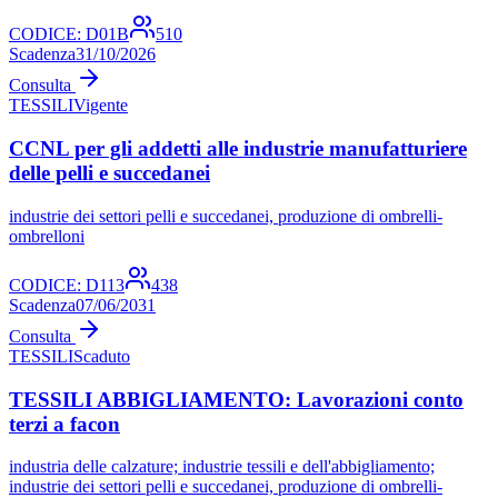
CODICE:
D01B
510
Scadenza
31/10/2026
Consulta
TESSILI
Vigente
CCNL per gli addetti alle industrie manufatturiere
delle pelli e succedanei
industrie dei settori pelli e succedanei, produzione di ombrelli-
ombrelloni
CODICE:
D113
438
Scadenza
07/06/2031
Consulta
TESSILI
Scaduto
TESSILI ABBIGLIAMENTO: Lavorazioni conto
terzi a facon
industria delle calzature; industrie tessili e dell'abbigliamento;
industrie dei settori pelli e succedanei, produzione di ombrelli-