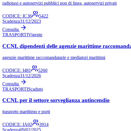
radiotaxi e autoservizi pubblici non di linea, autoservizi privati
CODICE:
IC36
5422
Scadenza
31/12/2023
Consulta
TRASPORTI
Vigente
CCNL dipendenti delle agenzie marittime raccomandat
agenzie marittime raccomandatarie e mediatori marittimi
CODICE:
I481
5260
Scadenza
31/12/2026
Consulta
TRASPORTI
Scaduto
CCNL per il settore sorveglianza antincendio
trasporto marittimo e porti
CODICE:
IA02
3914
Scadenza
09/02/2025