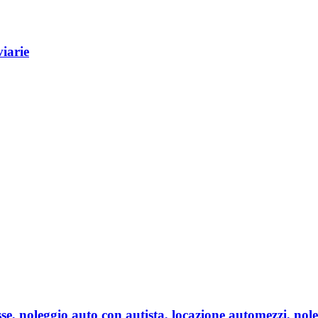
viarie
e, noleggio auto con autista, locazione automezzi, nole