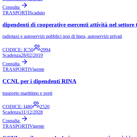
Consulta
TRASPORTI
Scaduto
dipendenti di cooperative esercenti attività nel settore 
radiotaxi e autoservizi pubblici non di linea, autoservizi privati
CODICE:
IC50
2994
Scadenza
28/02/2019
Consulta
TRASPORTI
Vigente
CCNL per i dipendenti RINA
trasporto marittimo e porti
CODICE:
I480
2520
Scadenza
31/12/2028
Consulta
TRASPORTI
Vigente