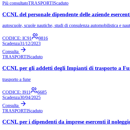
Più consultato
TRASPORTI
Scaduto
CCNL del personale dipendente delle aziende esercenti 
autoscuole, scuole nautiche, studi di consulenza automobilistica e nau
CODICE:
IC91
9816
Scadenza
31/12/2023
Consulta
TRASPORTI
Scaduto
CCNL per gli addetti degli Impianti di trasporto a F
trasporto a fune
CODICE:
I911
6685
Scadenza
30/04/2025
Consulta
TRASPORTI
Scaduto
CCNL per i dipendenti da imprese esercenti il noleggio