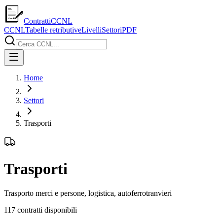
ContrattiCCNL
CCNL
Tabelle retributive
Livelli
Settori
PDF
Home
Settori
Trasporti
Trasporti
Trasporto merci e persone, logistica, autoferrotranvieri
117
contratti disponibili