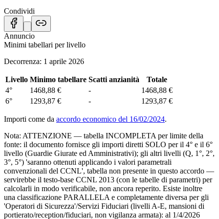
Condividi
Annuncio
Minimi tabellari per livello
Decorrenza:
1 aprile 2026
Livello
Minimo tabellare
Scatti anzianità
Totale
4°
1468,88 €
-
1468,88 €
6°
1293,87 €
-
1293,87 €
Importi come da
accordo economico
del
16/02/2024
.
Nota:
ATTENZIONE — tabella INCOMPLETA per limite della
fonte: il documento fornisce gli importi diretti SOLO per il 4° e il 6°
livello (Guardie Giurate ed Amministrativi); gli altri livelli (Q, 1°, 2°,
3°, 5°) 'saranno ottenuti applicando i valori parametrali
convenzionali del CCNL', tabella non presente in questo accordo —
servirebbe il testo-base CCNL 2013 (con le tabelle di parametri) per
calcolarli in modo verificabile, non ancora reperito. Esiste inoltre
una classificazione PARALLELA e completamente diversa per gli
'Operatori di Sicurezza'/Servizi Fiduciari (livelli A-E, mansioni di
portierato/reception/fiduciari, non vigilanza armata): al 1/4/2026