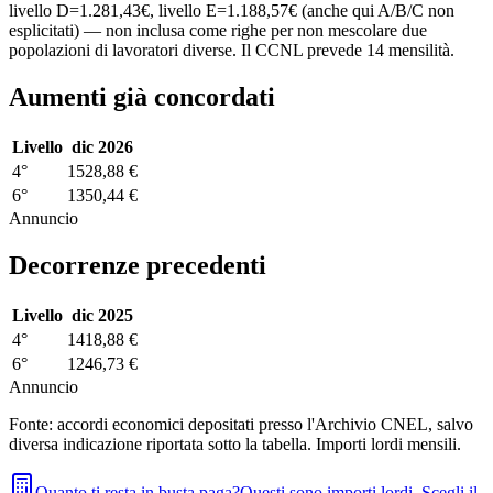
livello D=1.281,43€, livello E=1.188,57€ (anche qui A/B/C non
esplicitati) — non inclusa come righe per non mescolare due
popolazioni di lavoratori diverse. Il CCNL prevede 14 mensilità.
Aumenti già concordati
Livello
dic 2026
4°
1528,88 €
6°
1350,44 €
Annuncio
Decorrenze precedenti
Livello
dic 2025
4°
1418,88 €
6°
1246,73 €
Annuncio
Fonte: accordi economici depositati presso l'Archivio CNEL, salvo
diversa indicazione riportata sotto la tabella. Importi lordi mensili.
Quanto ti resta in busta paga?
Questi sono importi lordi. Scegli il