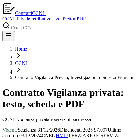
ContrattiCCNL
CCNL
Tabelle retributive
Livelli
Settori
PDF
Home
CCNL
Contratto Vigilanza Privata, Investigazioni e Servizi Fiduciari
Contratto Vigilanza privata:
testo, scheda e PDF
CCNL vigilanza privata e servizi di sicurezza
Vigente
Scadenza
31/12/2026
Dipendenti
2025
97.097
Ultimo
accordo
03/12/2024
CNEL
HV17
TERZIARIO E SERVIZI