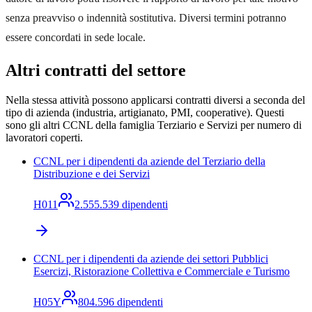
senza preavviso o indennità sostitutiva. Diversi termini potranno
essere concordati in sede locale.
Altri contratti del settore
Nella stessa attività possono applicarsi contratti diversi a seconda del
tipo di azienda (industria, artigianato, PMI, cooperative). Questi
sono gli altri CCNL
della famiglia Terziario e Servizi
per numero di
lavoratori coperti.
CCNL per i dipendenti da aziende del Terziario della
Distribuzione e dei Servizi
H011
2.555.539
dipendenti
CCNL per i dipendenti da aziende dei settori Pubblici
Esercizi, Ristorazione Collettiva e Commerciale e Turismo
H05Y
804.596
dipendenti