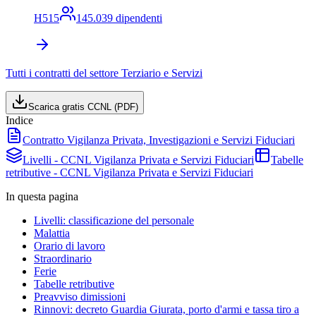
H515
145.039
dipendenti
Tutti i contratti del settore
Terziario e Servizi
Scarica gratis CCNL (PDF)
Indice
Contratto Vigilanza Privata, Investigazioni e Servizi Fiduciari
Livelli - CCNL Vigilanza Privata e Servizi Fiduciari
Tabelle
retributive - CCNL Vigilanza Privata e Servizi Fiduciari
In questa pagina
Livelli: classificazione del personale
Malattia
Orario di lavoro
Straordinario
Ferie
Tabelle retributive
Preavviso dimissioni
Rinnovi: decreto Guardia Giurata, porto d'armi e tassa tiro a