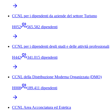
CCNL per i dipendenti da aziende del settore Turismo
H052
565.582
dipendenti
CCNL per i dipendenti degli studi e delle attività professionali
H442
341.015
dipendenti
CCNL della Distribuzione Moderna Organizzata (DMO)
H008
189.411
dipendenti
CCNL Area Acconciatura ed Estetica