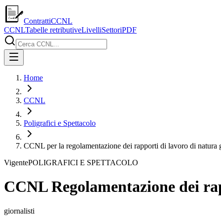
ContrattiCCNL
CCNL
Tabelle retributive
Livelli
Settori
PDF
Home
CCNL
Poligrafici e Spettacolo
CCNL per la regolamentazione dei rapporti di lavoro di natura gio
Vigente
POLIGRAFICI E SPETTACOLO
CCNL Regolamentazione dei rappo
giornalisti