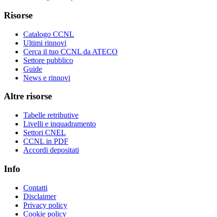
Risorse
Catalogo CCNL
Ultimi rinnovi
Cerca il tuo CCNL da ATECO
Settore pubblico
Guide
News e rinnovi
Altre risorse
Tabelle retributive
Livelli e inquadramento
Settori CNEL
CCNL in PDF
Accordi depositati
Info
Contatti
Disclaimer
Privacy policy
Cookie policy