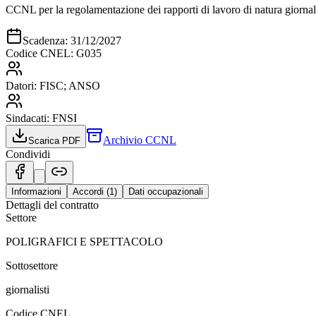
CCNL per la regolamentazione dei rapporti di lavoro di natura giornalis
Scadenza:
31/12/2027
Codice CNEL:
G035
Datori:
FISC; ANSO
Sindacati:
FNSI
Archivio CCNL
Scarica PDF
Condividi
Informazioni
Accordi (
1
)
Dati occupazionali
Dettagli del contratto
Settore
POLIGRAFICI E SPETTACOLO
Sottosettore
giornalisti
Codice CNEL