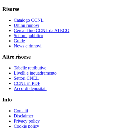
Risorse
Catalogo CCNL
Ultimi rinnovi
Cerca il tuo CCNL da ATECO
Settore pubblico
Guide
News e rinnovi
Altre risorse
Tabelle retributive
Livelli e inquadramento
Settori CNEL
CCNL in PDF
Accordi depositati
Info
Contatti
Disclaimer
Privacy policy
Cookie policy