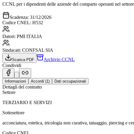
CCNL per i dipendenti delle aziende del comparto operanti nel settore 
Scadenza:
31/12/2026
Codice CNEL:
H532
Datori:
PMI ITALIA
Sindacati:
CONFSAL SIA
Archivio CCNL
Scarica PDF
Condividi
Informazioni
Accordi (
1
)
Dati occupazionali
Dettagli del contratto
Settore
TERZIARIO E SERVIZI
Sottosettore
acconciatura, estetica, tricologia non curativa, tatuaggio, piercing e cen
Codice CNEL