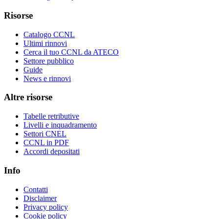
Risorse
Catalogo CCNL
Ultimi rinnovi
Cerca il tuo CCNL da ATECO
Settore pubblico
Guide
News e rinnovi
Altre risorse
Tabelle retributive
Livelli e inquadramento
Settori CNEL
CCNL in PDF
Accordi depositati
Info
Contatti
Disclaimer
Privacy policy
Cookie policy