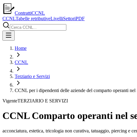
ContrattiCCNL
CCNL
Tabelle retributive
Livelli
Settori
PDF
Home
CCNL
Terziario e Servizi
CCNL per i dipendenti delle aziende del comparto operanti nel s
Vigente
TERZIARIO E SERVIZI
CCNL Comparto operanti nel sett
acconciatura, estetica, tricologia non curativa, tatuaggio, piercing e cen