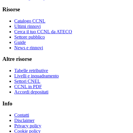
Risorse
Catalogo CCNL
Ultimi rinnovi
Cerca il tuo CCNL da ATECO
Settore pubblico
Guide
News e rinnovi
Altre risorse
Tabelle retributive
Livelli e inquadramento
Settori CNEL
CCNL in PDF
Accordi depositati
Info
Contatti
Disclaimer
Privacy policy
Cookie policy