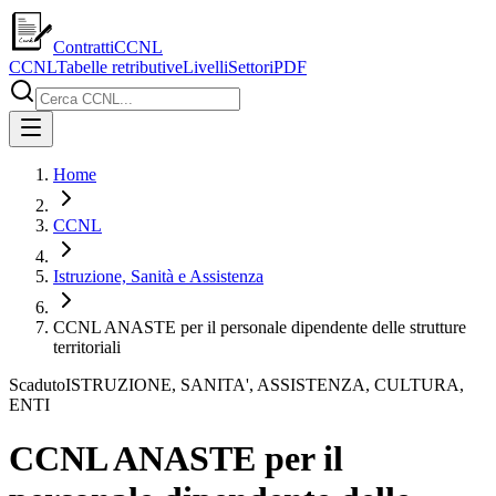
ContrattiCCNL
CCNL
Tabelle retributive
Livelli
Settori
PDF
Home
CCNL
Istruzione, Sanità e Assistenza
CCNL ANASTE per il personale dipendente delle strutture
territoriali
Scaduto
ISTRUZIONE, SANITA', ASSISTENZA, CULTURA,
ENTI
CCNL ANASTE per il