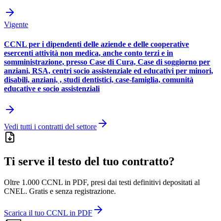
Vigente
CCNL per i dipendenti delle aziende e delle cooperative
esercenti attività non medica, anche conto terzi e in
somministrazione, presso Case di Cura, Case di soggiorno per
anziani, RSA, centri socio assistenziale ed educativi per minori,
disabili, anziani, , studi dentistici, case-famiglia, comunità
educative e socio assistenziali
Vedi tutti i contratti del settore
Ti serve il testo del tuo contratto?
Oltre 1.000 CCNL in PDF, presi dai testi definitivi depositati al
CNEL. Gratis e senza registrazione.
Scarica il tuo CCNL in PDF