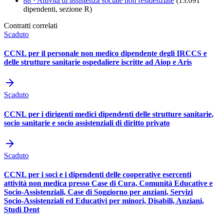
88
·
Attività di assistenza sociale non residenziale
(
13.091
dipendenti, sezione
R
)
Contratti correlati
Scaduto
CCNL per il personale non medico dipendente degli IRCCS e
delle strutture sanitarie ospedaliere iscritte ad Aiop e Aris
Scaduto
CCNL per i dirigenti medici dipendenti delle strutture sanitarie,
socio sanitarie e socio assistenziali di diritto privato
Scaduto
CCNL per i soci e i dipendenti delle cooperative esercenti
attività non medica presso Case di Cura, Comunità Educative e
Socio-Assistenziali, Case di Soggiorno per anziani, Servizi
Socio-Assistenziali ed Educativi per minori, Disabili, Anziani,
Studi Dent