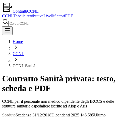
ContrattiCCNL
CCNL
Tabelle retributive
Livelli
Settori
PDF
Home
CCNL
CCNL Sanità
Contratto Sanità privata: testo,
scheda e PDF
CCNL per il personale non medico dipendente degli IRCCS e delle
strutture sanitarie ospedaliere iscritte ad Aiop e Aris
Scaduto
Scadenza
31/12/2018
Dipendenti
2025
146.585
Ultimo