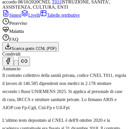
accordo
08/10/2020
CNEL
T011
ISTRUZIONE, SANITA',
ASSISTENZA, CULTURA, ENTI
Sintesi
Livelli
Tabelle retributive
Preavviso
Malattia
FAQ
Scarica gratis CCNL (PDF)
Condividi
Annuncio
Il contratto collettivo della sanità privata, codice CNEL T011, regola
il lavoro di 146.585 dipendenti non medici in 2.178 strutture
secondo i flussi UNIEMENS 2025. Si applica al personale di case
di cura, IRCCS e strutture sanitarie private. Lo firmano ARIS e
AIOP con Fp-Cgil, Cisl-Fp e Uil-Fpl.
L'ultimo testo depositato al CNEL è dell'8 ottobre 2020 e la
scadenza contrattuale era fissata al 31 dicembre 2018. Il contratto